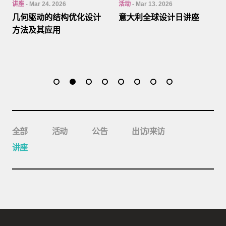
讲座
- Mar 24. 2026
活动
- Mar 13. 2026
活
几何驱动的结构优化设计
意大利全球设计日讲座
南科
方法及其应用
Co
启
全部
活动
公告
出访/来访
讲座